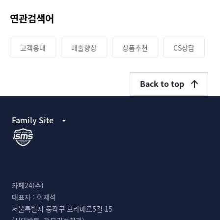
연관검색어
고객응대
매출향상
상품추천
CS상담
Back to top
Family Site
카페24(주)
대표자 :
이재석
서울특별시 동작구 보라매로5길 15