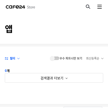
Store
검색
메뉴보기
앱
필터
우수 파트너만 보기
최신등록순
0
개
검색결과 더보기