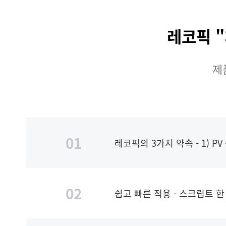
레코픽 
제
01
레코픽의 3가지 약속 - 1) P
02
쉽고 빠른 적용 - 스크립트 한