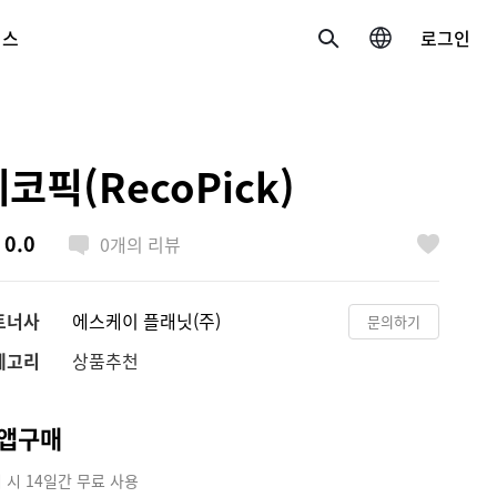
비스
로그인
검색
국가/언어 변경
코픽(RecoPick)
한국 / 한국어
0.0
0
개의 리뷰
日本 / 日本語
좋아요
Global / English
트너사
에스케이 플래닛(주)
문의하기
테고리
상품추천
앱구매
 시 14일간 무료 사용