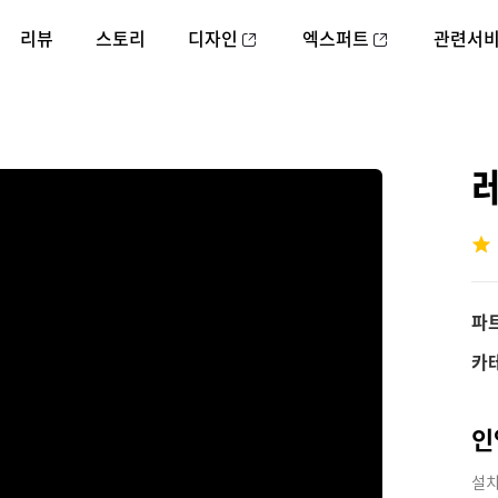
리뷰
스토리
디자인
엑스퍼트
관련서
레
파
카
인
설치