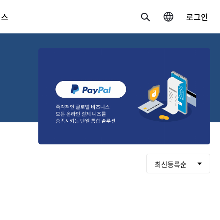
비스
로그인
검색
국가/언어 변경
한국 / 한국어
日本 / 日本語
Global / English
최신등록순