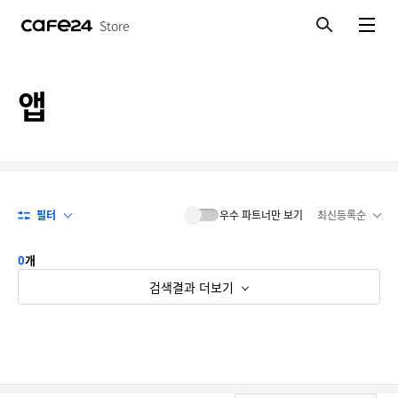
Store
검색
메뉴보기
앱
필터
우수 파트너만 보기
최신등록순
0
개
검색결과 더보기