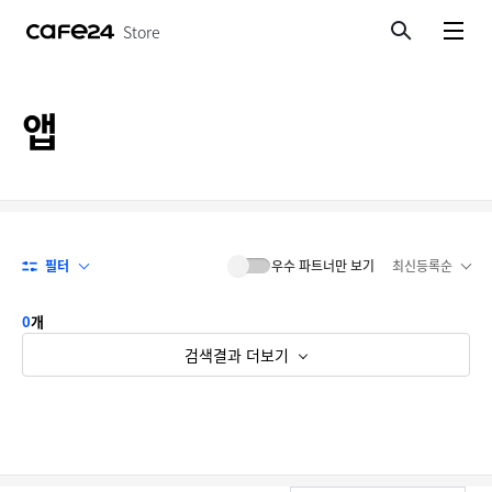
Store
검색
메뉴보기
앱
필터
우수 파트너만 보기
최신등록순
0
개
검색결과 더보기