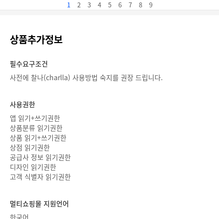
1
2
3
4
5
6
7
8
9
상품추가정보
필수요구조건
사전에 찰나(charlla) 사용방법 숙지를 권장 드립니다.
사용권한
앱 읽기+쓰기권한
상품분류 읽기권한
상품 읽기+쓰기권한
상점 읽기권한
공급사 정보 읽기권한
디자인 읽기권한
고객 식별자 읽기권한
멀티쇼핑몰 지원언어
한국어