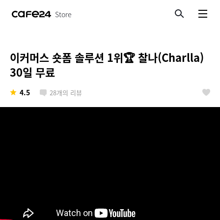
Store
검색
메뉴보기
이커머스 숏폼 솔루션 1위🏆 찰나(Charlla)
30일 무료
4.5
28
개의 리뷰
좋아요