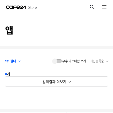
Store
검색
메뉴보기
앱
필터
우수 파트너만 보기
최신등록순
0
개
검색결과 더보기