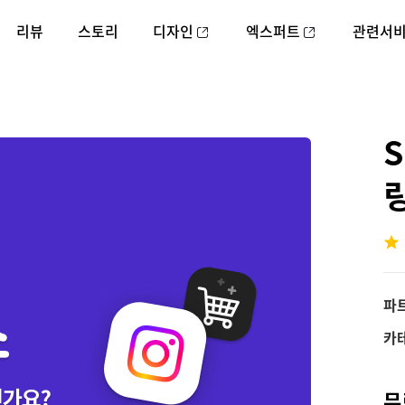
리뷰
스토리
디자인
엑스퍼트
관련서
파
카
무