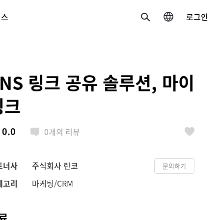
비스
로그인
검색
국가/언어 변경
SNS 링크 공유 솔루션, 마이
한국 / 한국어
링크
日本 / 日本語
0.0
0
개의 리뷰
Global / English
좋아요
트너사
주식회사 린코
문의하기
테고리
마케팅/CRM
료