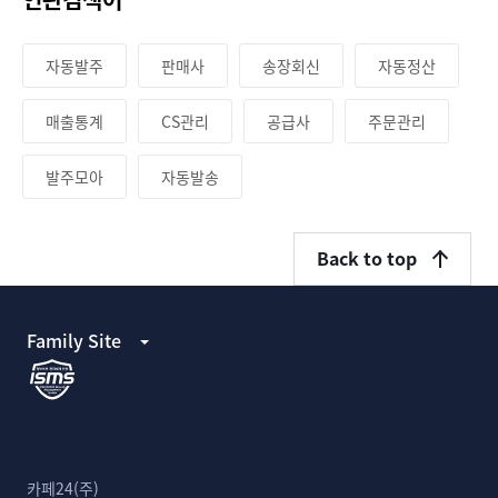
자동발주
판매사
송장회신
자동정산
매출통계
CS관리
공급사
주문관리
발주모아
자동발송
Back to top
Family Site
카페24(주)