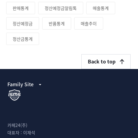
판매통계
정산예정금알림톡
매출통계
정산예정금
반품통계
매출추이
정산금통계
Back to top
Family Site
카페24(주)
대표자 :
이재석