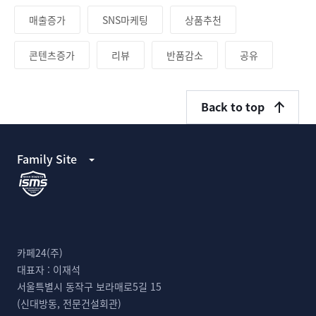
매출증가
SNS마케팅
상품추천
콘텐츠증가
리뷰
반품감소
공유
Back to top
Family Site
카페24(주)
대표자 :
이재석
서울특별시 동작구 보라매로5길 15
(신대방동, 전문건설회관)