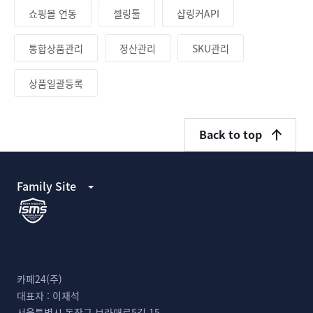
쇼핑몰 연동
셀링툴
샵링커API
통합상품관리
정산관리
SKU관리
상품일괄등록
Back to top
Family Site
카페24(주)
대표자 :
이재석
서울특별시 동작구 보라매로5길 15