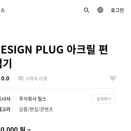
비스
로그인
검색
국가/언어 변경
ESIGN PLUG 아크릴 편
한국 / 한국어
집기
日本 / 日本語
0.0
0
개의 리뷰
Global / English
좋아요
트너사
주식회사 틸스
문의하기
테고리
상품/편집/콘텐츠
0,000 원 ~