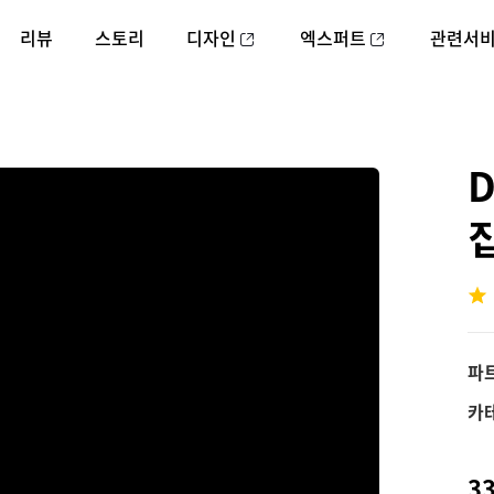
리뷰
스토리
디자인
엑스퍼트
관련서
D
파
카
33