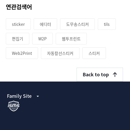
연관검색어
sticker
에디터
도무송스티커
tils
편집기
W2P
웹투프린트
Web2Print
자동칼선스티커
스티커
Back to top
Family Site