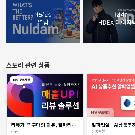
식품/건강
패션의류
널담
HDEX 에이치
스토리 관련 상품
리뷰가 곧 구매의 이유, 알파리뷰 (업셀/푸시 통합앱)
리뷰
상품추천