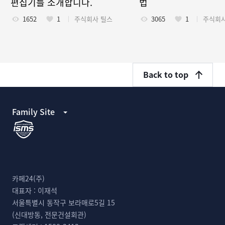
편집기를 소개합니다.
법
1652
1
주식회사 틸스
3065
1
주식회사
Back to top
Family Site
카페24(주)
대표자 :
이재석
서울특별시 동작구 보라매로5길 15
(신대방동, 전문건설회관)