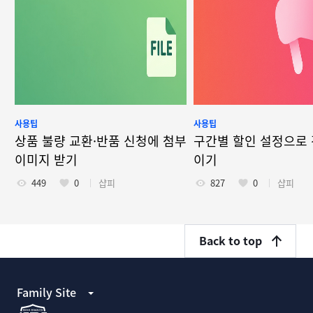
사용팁
사용팁
상품 불량 교환·반품 신청에 첨부
구간별 할인 설정으로 
이미지 받기
이기
449
0
샵피
827
0
샵피
Back to top
Family Site