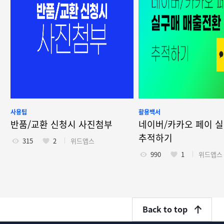
사용팁
활용백서
반품/교환 신청시 사진첨부
네이버/카카오 페이 
추적하기
315
2
위드앱스
990
1
위드앱스
Back to top