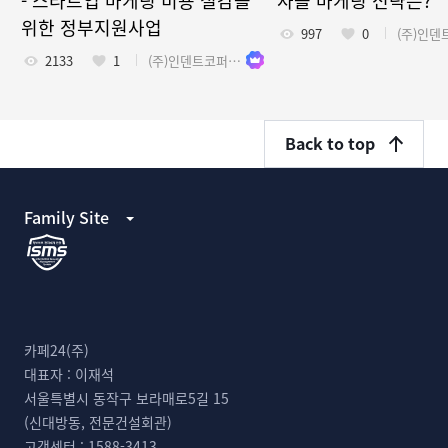
- 스타트업 마케팅 비용 절감을
사몰 마케팅 전략은?
위한 정부지원사업
997
0
2133
1
(주)인덴트코퍼레이션
Back to top
Family Site
카페24(주)
대표자 :
이재석
서울특별시 동작구 보라매로5길 15
(신대방동, 전문건설회관)
고객센터 :
1588-3413