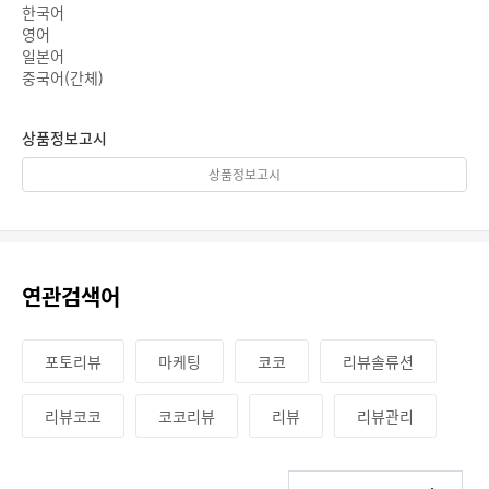
한국어
영어
일본어
중국어(간체)
상품정보고시
상품정보고시
연관검색어
포토리뷰
마케팅
코코
리뷰솔류션
리뷰코코
코코리뷰
리뷰
리뷰관리