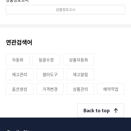
상품정보고시
연관검색어
자동화
일괄수정
상품자동화
재고관리
셀러도구
재고알림
옵션생성
가격변경
상품관리
예약작업
Back to top