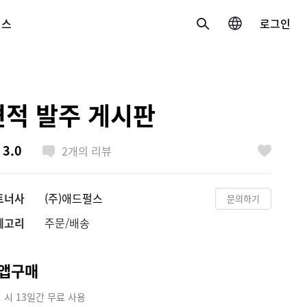
비스
로그인
검색
국가/언어 변경
견적 발주 게시판
한국 / 한국어
3.0
2
개의 리뷰
日本 / 日本語
좋아요
Global / English
트너사
(주)애드펄스
문의하기
테고리
주문/배송
앱구매
 시 13일간 무료 사용