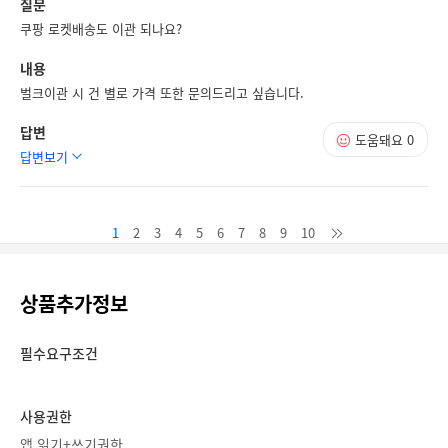
질문
쿠팡 로켓배송도 이관 되나요?
내용
벌크이관 시 건 별로 가격 또한 문의드리고 싶습니다.
답변
도움돼요
0
답변보기
1
2
3
4
5
6
7
8
9
10
상품추가정보
필수요구조건
사용권한
앱 읽기+쓰기권한