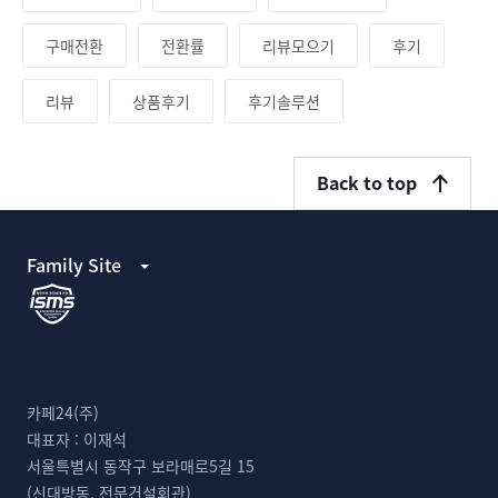
구매전환
전환률
리뷰모으기
후기
리뷰
상품후기
후기솔루션
Back to top
Family Site
카페24(주)
대표자 :
이재석
서울특별시 동작구 보라매로5길 15
(신대방동, 전문건설회관)