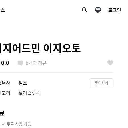
비스
로그인
검색
국가/언어 변경
이지어드민 이지오토
한국 / 한국어
0.0
0
개의 리뷰
日本 / 日本語
좋아요
Global / English
트너사
핌즈
문의하기
테고리
셀러솔루션
료
 시 무료 사용 가능