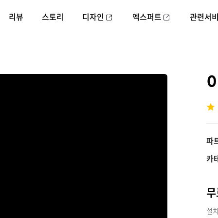
리뷰
스토리
디자인
엑스퍼트
관련서
파
카
무
설치