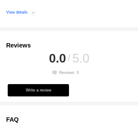
View details
Open
Reviews
0.0
5.0
Reviews: 0
Write a review
FAQ