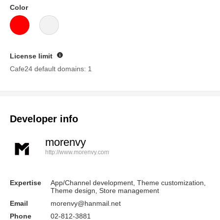
Color
License limit
Guide
Cafe24 default domains: 1
Developer info
morenvy
http://www.morenvy.com
Expertise
App/Channel development, Theme customization,
Theme design, Store management
Email
morenvy@hanmail.net
Phone
02-812-3881