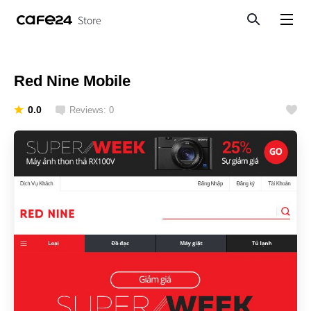
Store
Search
View menu
Red Nine Mobile
0.0
Reviews: 0
Like