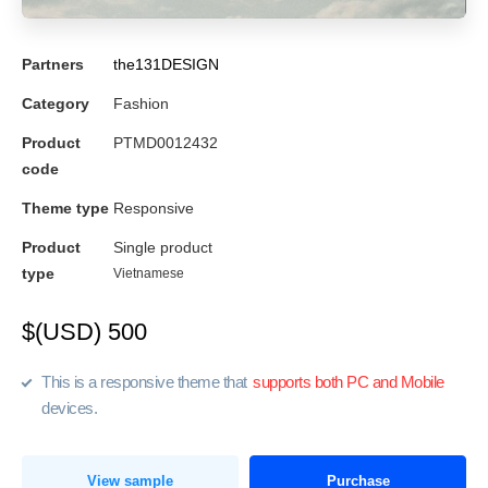
Partners
the131DESIGN
Category
Fashion
Product
PTMD0012432
code
Theme type
Responsive
Product
Single product
type
Vietnamese
$(USD) 500
This is a responsive theme that
supports both PC and Mobile
devices.
View sample
Purchase