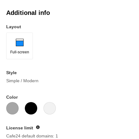
Additional info
Layout
Full-screen
Style
Simple / Modern
Color
License limit
Guide
Cafe24 default domains: 1