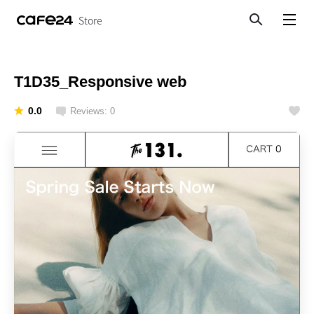
Store
Search
View menu
T1D35_Responsive web
0.0
Reviews: 0
Like