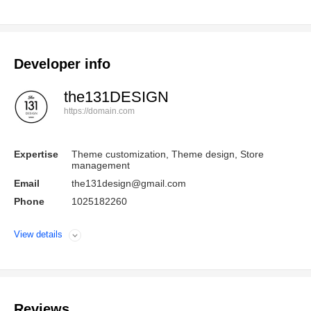
Developer info
the131DESIGN
https://domain.com
Expertise
Theme customization, Theme design, Store
management
Email
the131design@gmail.com
Phone
1025182260
View details
Open
Reviews