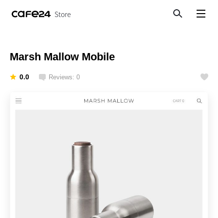
Store
Search
View menu
Marsh Mallow Mobile
0.0
Reviews: 0
Like