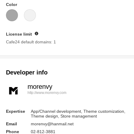
Color
License limit
Guide
Cafe24 default domains: 1
Developer info
morenvy
http://www.morenvy.com
Expertise
App/Channel development, Theme customization,
Theme design, Store management
Email
morenvy@hanmail.net
Phone
02-812-3881