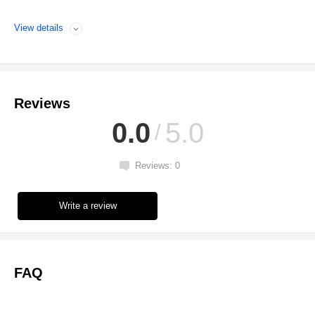
View details
Open
Reviews
0.0
5.0
Reviews: 0
Write a review
FAQ