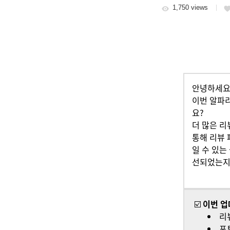
1,750 views
안녕하세요
이번 알파
요?
더 많은 리
통해 리뷰 
일 수 있는
선되었는지 
☑️
이번 업
리
포