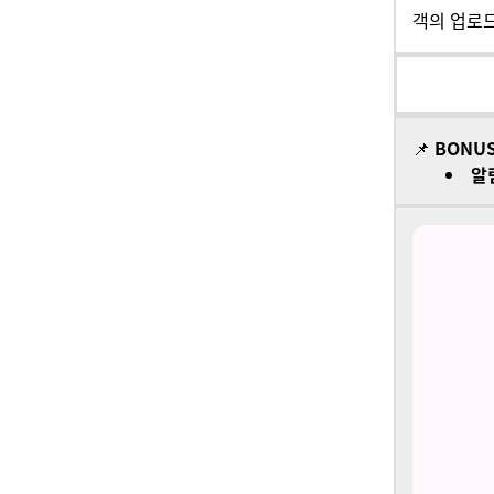
객의 업로드
📌
BONUS
알