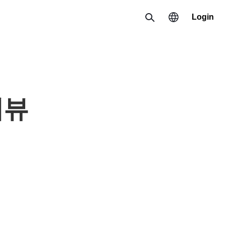
Login
Search
Region
한국 / 한국어
리뷰
日本 / 日本語
Global / English