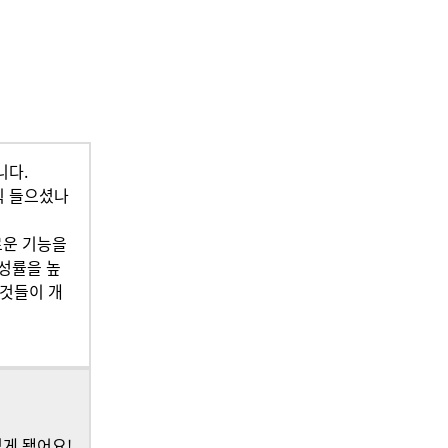
니다.
식 들으셨나
로운 기능을
작성률을 높
 것들이 개
있게 됐어요!