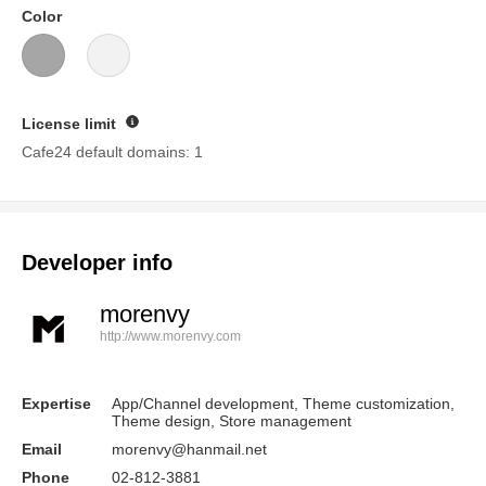
Color
License limit
Guide
Cafe24 default domains: 1
Developer info
morenvy
http://www.morenvy.com
Expertise
App/Channel development, Theme customization,
Theme design, Store management
Email
morenvy@hanmail.net
Phone
02-812-3881