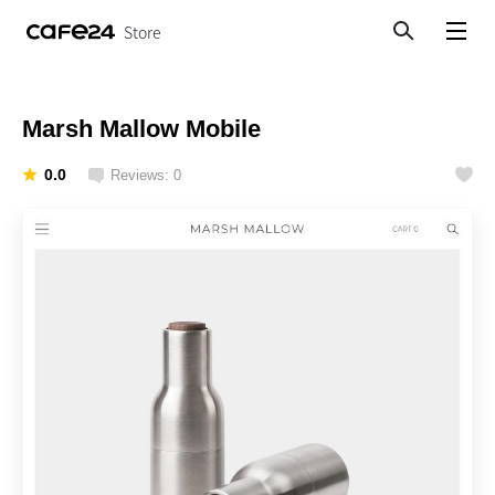
Store
Search
View menu
Marsh Mallow Mobile
0.0
Reviews: 0
Like