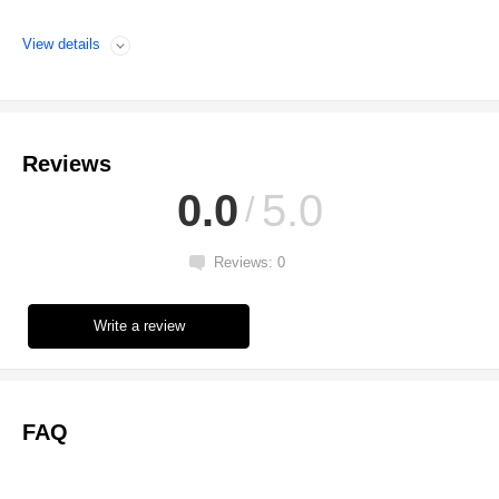
View details
Open
Reviews
0.0
5.0
Reviews: 0
Write a review
FAQ