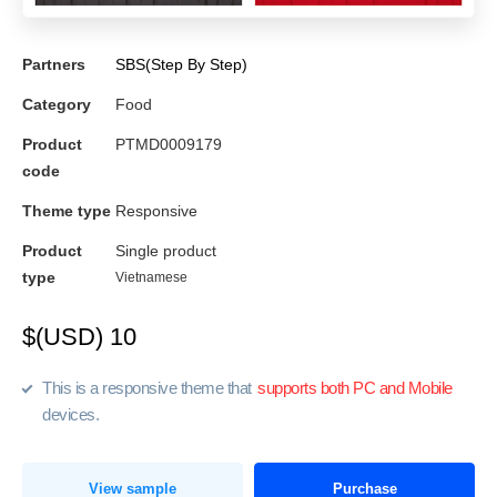
Partners
SBS(Step By Step)
Category
Food
Product
PTMD0009179
code
Theme type
Responsive
Product
Single product
type
Vietnamese
$(USD) 10
This is a responsive theme that
supports both PC and Mobile
devices.
View sample
Purchase