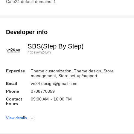
Cafe24 default domains: 1
Developer info
SBS(Step By Step)
https://vn24.vn
Expertise
Theme customization, Theme design, Store
management, Store set-up/support
Email
vn24.design@gmail.com
Phone
0708770359
Contact
09:00 AM ~ 16:00 PM
hours
View details
Open