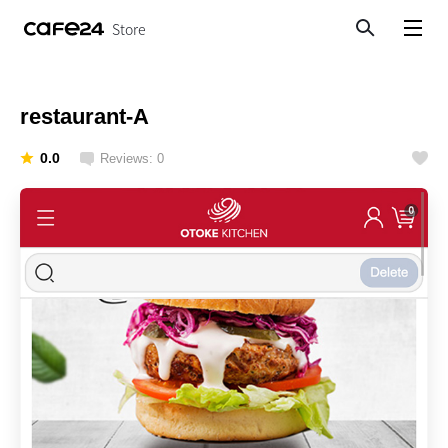
Store
Search
View menu
restaurant-A
0.0
Reviews: 0
Like