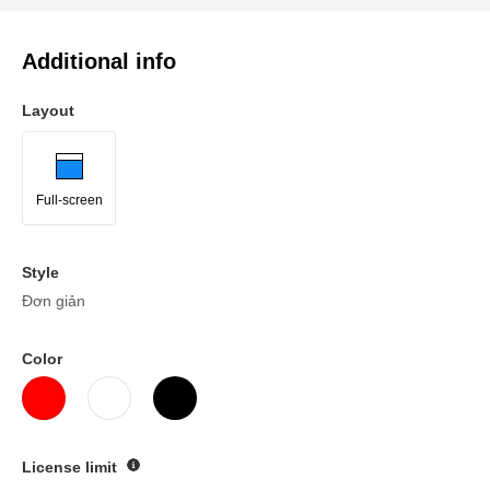
Additional info
Layout
Full-screen
Style
Đơn giản
Color
License limit
Guide