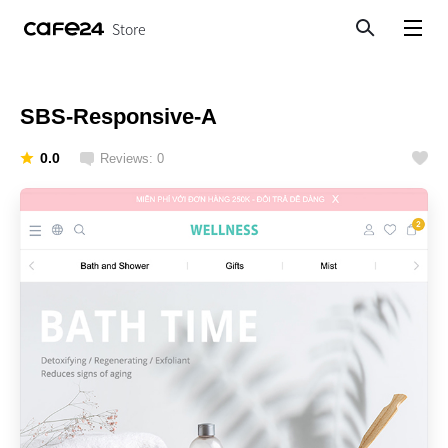
Store
Search
View menu
SBS-Responsive-A
0.0
Reviews: 0
Like