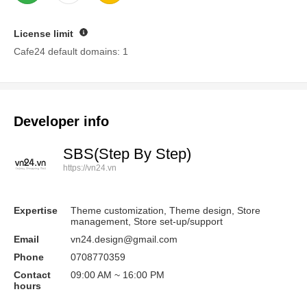
License limit
Guide
Cafe24 default domains: 1
Developer info
SBS(Step By Step)
https://vn24.vn
Expertise
Theme customization, Theme design, Store
management, Store set-up/support
Email
vn24.design@gmail.com
Phone
0708770359
Contact
09:00 AM ~ 16:00 PM
hours