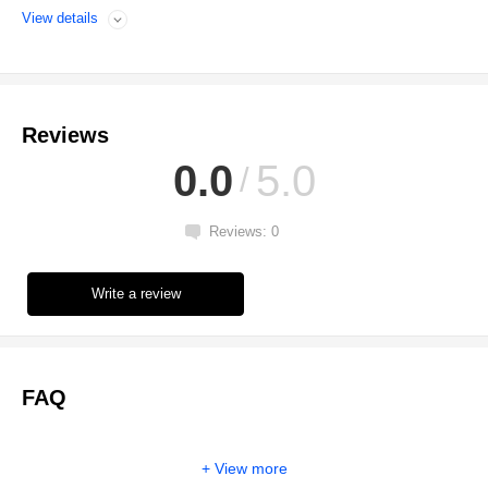
View details
Open
Reviews
0.0
5.0
Reviews: 0
Write a review
FAQ
View more