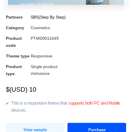
Partners
SBS(Step By Step)
Category
Cosmetics
Product
PTMD0011649
code
Theme type
Responsive
Product
Single product
type
Vietnamese
$(USD) 10
This is a responsive theme that
supports both PC and Mobile
devices.
View sample
Purchase