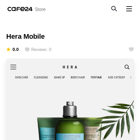
Store
Search
View menu
Hera Mobile
0.0
Reviews: 0
Like