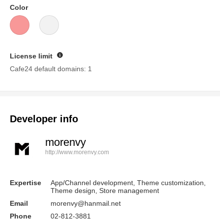
Color
License limit
Guide
Cafe24 default domains: 1
Developer info
morenvy
http://www.morenvy.com
Expertise
App/Channel development, Theme customization,
Theme design, Store management
Email
morenvy@hanmail.net
Phone
02-812-3881