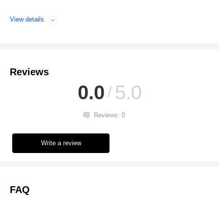
View details
Open
Reviews
0.0
5.0
Reviews: 0
Write a review
FAQ