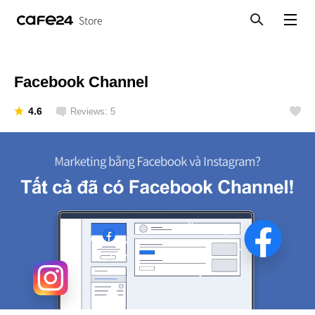
Store
Search
View menu
Facebook Channel
4.6
Reviews: 5
Like