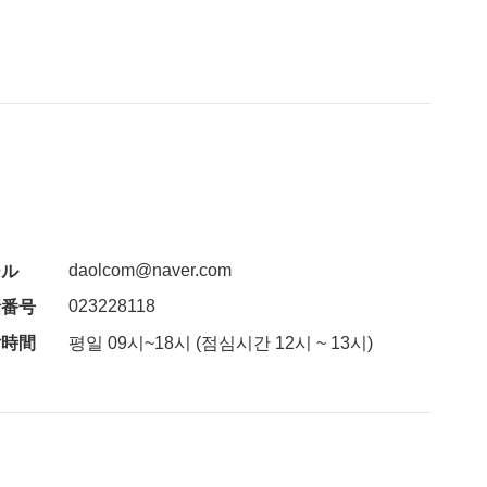
daolcom@naver.com
ール
023228118
話番号
付時間
평일 09시~18시 (점심시간 12시 ~ 13시)