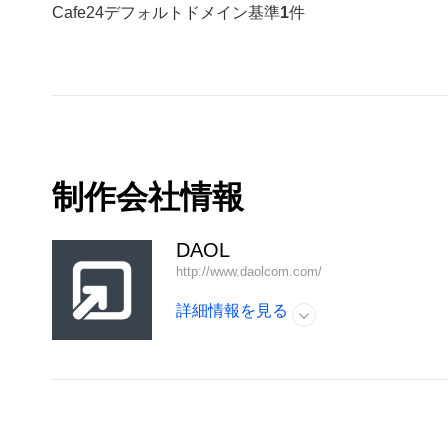
Cafe24デフォルトドメイン基準
1
件
制作会社情報
DAOL
http://www.daolcom.com/
詳細情報を見る
開く