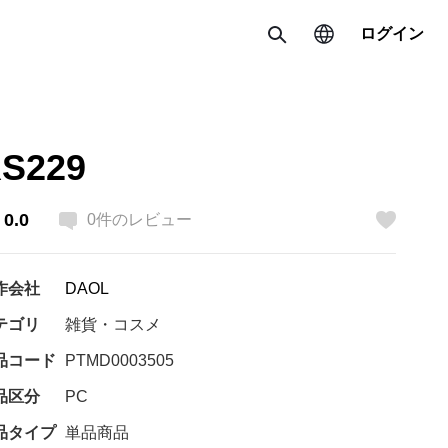
ログイン
検索
国・地域/言語の変更
S229
한국 / 한국어
日本 / 日本語
0.0
0
件のレビュー
いいね
Global / English
作会社
DAOL
テゴリ
雑貨・コスメ
品コード
PTMD0003505
品区分
PC
品タイプ
単品商品