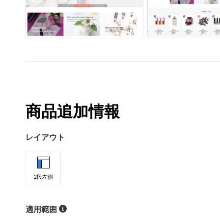
商品追加情報
レイアウト
2段左側
適用範囲
ヘルプ