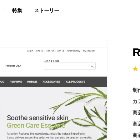
特集
ストーリー
R
制
カ
商
商
商