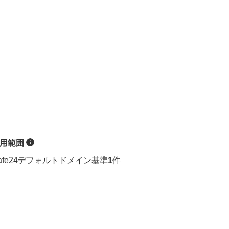
用範囲
ヘルプ
afe24デフォルトドメイン基準
1
件