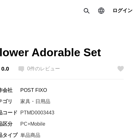
ログイン
検索
国・地域/言語の変更
lower Adorable Set
한국 / 한국어
日本 / 日本語
0.0
0
件のレビュー
いいね
Global / English
作会社
POST FIXO
テゴリ
家具・日用品
品コード
PTMD0003443
品区分
PC+Mobile
品タイプ
単品商品