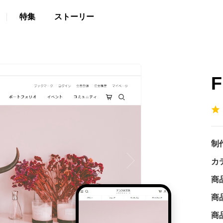
特集
ストーリー
F
制
カ
商
商
商