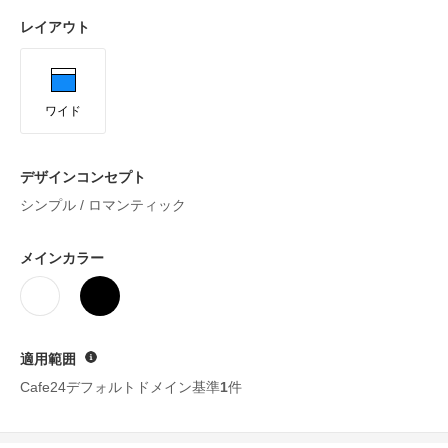
レイアウト
ワイド
デザインコンセプト
シンプル / ロマンティック
メインカラー
適用範囲
ヘルプ
Cafe24デフォルトドメイン基準
1
件