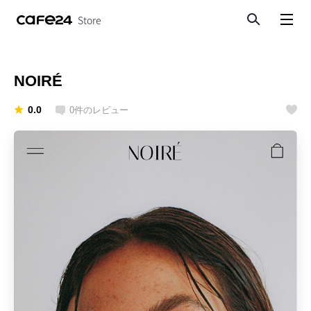
Store
検索
メニューを開く
NOIRÉ
0.0
0
件のレビュー
いいね