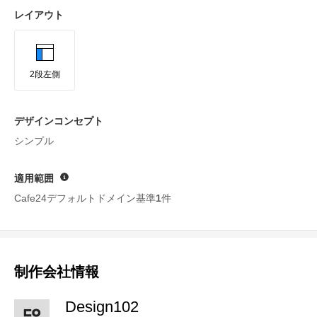
レイアウト
2段左側
デザインコンセプト
シンプル
適用範囲
ヘルプ
Cafe24デフォルトドメイン基準
1
件
制作会社情報
Design102