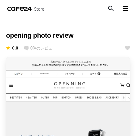
Store
検索
メニューを開く
opening photo review
0.0
0
件のレビュー
いいね