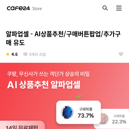
Store
검색
메뉴보기
알파업셀 - AI상품추천/구매버튼팝업/추가구
매 유도
4.6
9
개의 리뷰
좋아요