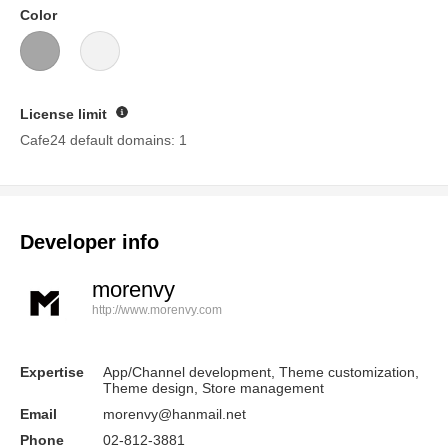
Color
License limit
Guide
Cafe24 default domains: 1
Developer info
morenvy
http://www.morenvy.com
Expertise
App/Channel development, Theme customization,
Theme design, Store management
Email
morenvy@hanmail.net
Phone
02-812-3881