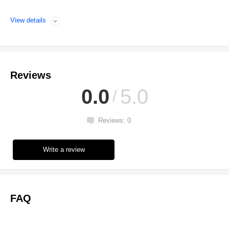
View details
Open
Reviews
0.0
5.0
Reviews: 0
Write a review
FAQ