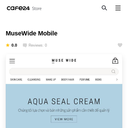
Store
Search
View menu
MuseWide Mobile
0.0
Reviews: 0
Like