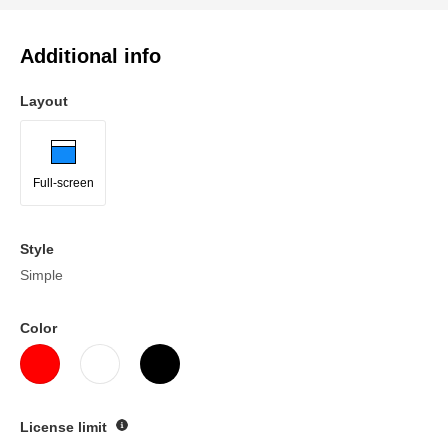
Additional info
Layout
Full-screen
Style
Simple
Color
License limit
Guide