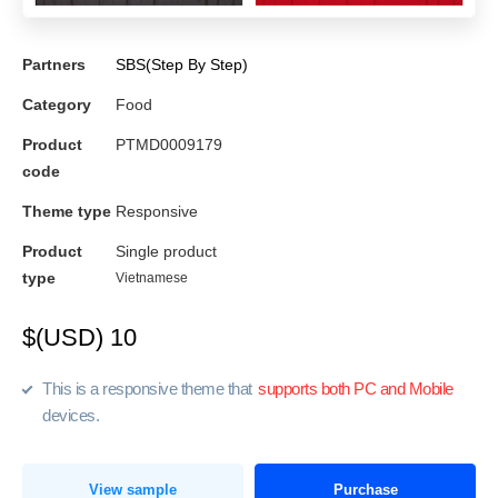
Partners
SBS(Step By Step)
Category
Food
Product
PTMD0009179
code
Theme type
Responsive
Product
Single product
type
Vietnamese
$(USD) 10
This is a responsive theme that
supports both PC and Mobile
devices.
View sample
Purchase