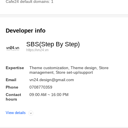
Cafe24 default domains: 1
Developer info
SBS(Step By Step)
https://vn24.vn
Expertise
Theme customization, Theme design, Store
management, Store set-up/support
Email
vn24.design@gmail.com
Phone
0708770359
Contact
09:00 AM ~ 16:00 PM
hours
View details
Open