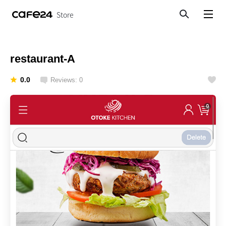
Store
Search
View menu
restaurant-A
0.0
Reviews: 0
Like