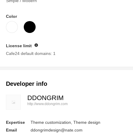
Simple / Modern
Color
License limit
Guide
Cafe24 default domains: 1
Developer info
DDONGRIM
http://www.ddongrim.com
Expertise
Theme customization, Theme design
Email
ddongrimdesign@nate.com