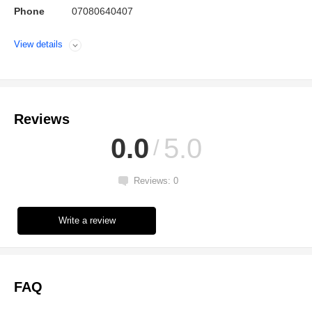
Phone
07080640407
View details
Open
Reviews
0.0
5.0
Reviews: 0
Write a review
FAQ