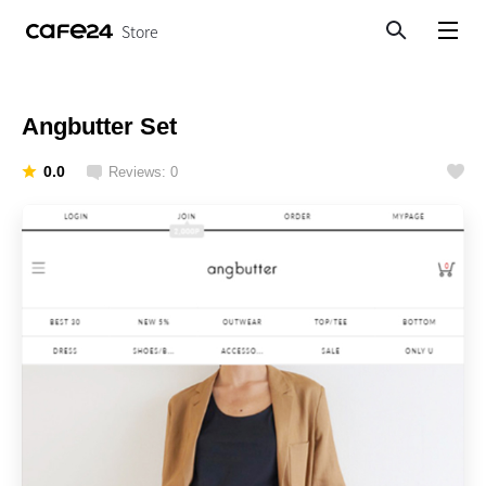
Store
Search
View menu
Angbutter Set
0.0
Reviews: 0
Like