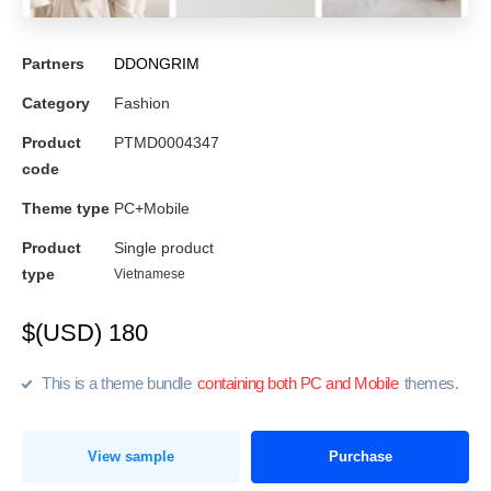
Partners
DDONGRIM
Category
Fashion
Product
PTMD0004347
code
Theme type
PC+Mobile
Product
Single product
type
Vietnamese
$(USD) 180
This is a theme bundle
containing both PC and Mobile
themes.
View sample
Purchase